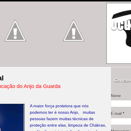
Ocu
al
Contato
ocação do Anjo da Guarda
Nome
A maior força protetora que nós
podemos ter é nosso Anjo, muitas
E-mail
*
pessoas fazem muitas técnicas de
proteção entre elas, limpeza de Chákras,