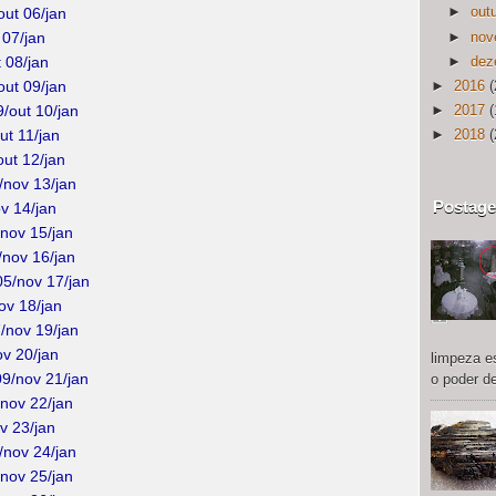
►
out
out 06/jan
►
nov
 07/jan
►
dez
 08/jan
►
2016
(
out 09/jan
/out 10/jan
►
2017
(
ut 11/jan
►
2018
(
out 12/jan
/nov 13/jan
Postage
v 14/jan
/nov 15/jan
/nov 16/jan
05/nov 17/jan
ov 18/jan
/nov 19/jan
ov 20/jan
limpeza e
9/nov 21/jan
o poder de
/nov 22/jan
v 23/jan
/nov 24/jan
/nov 25/jan