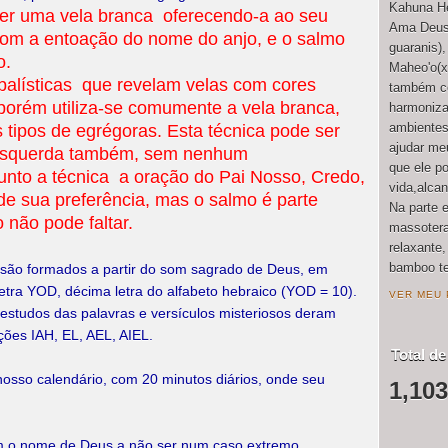
Kahuna He
er uma vela branca oferecendo-a ao seu
Ama Deus(
com a entoação do nome do anjo, e o salmo
guaranis)
o.
Maheo'o(x
alísticas que revelam velas com cores
também co
porém utiliza-se comumente a vela branca,
harmoniza
ambientes
 tipos de egrégoras. Esta técnica pode ser
ajudar meu
e esquerda também, sem nenhum
que ele p
unto a técnica a oração do Pai Nosso, Credo,
vida,alca
de sua preferência, mas o salmo é parte
Na parte 
o não pode faltar.
massotera
relaxante
bamboo te
são formados a partir do som sagrado de Deus, em
etra YOD, décima letra do alfabeto hebraico (YOD = 10).
VER MEU 
 estudos das palavras e versículos misteriosos deram
ções IAH, EL, AEL, AIEL.
Total de
nosso calendário, com 20 minutos diários, onde seu
1,103
m o nome de Deus a não ser num caso extremo