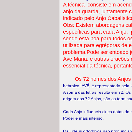
A técnica consiste em acend
anjo da guarda, juntamente 
indicado pelo Anjo Cabalístic
Obs: Existem abordagens cab
específicas para cada Anjo, 
sendo esta boa para todos os
utilizada para egrégoras d
problema.Pode ser entoado j
Ave Maria, e outras orações 
essencial da técnica, portant
Os 72 nomes dos Anjos
hebraico IAVÉ, é representado pela l
A soma das letras resulta em 72. Os
origem aos 72 Anjos, são as termina
Cada Anjo influencia cinco datas do 
Poder é mais intenso.
Os judeus ortodoxos não pronuncia