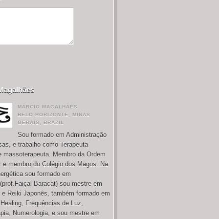
*
Magalhães
MÁRCIO MAGALHÃES
BELO HORIZONTE, MINAS
GERAIS, BRAZIL
Sou formado em Administração
as, e trabalho como Terapeuta
 e massoterapeuta. Membro da Ordem
 e membro do Colégio dos Magos. Na
nergética sou formado em
(prof.Faiçal Baracat) sou mestre em
i e Reiki Japonês, também formado em
 Healing, Frequências de Luz,
pia, Numerologia, e sou mestre em