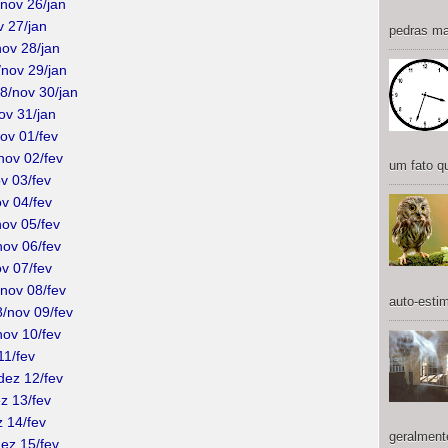
/nov 26/jan
v 27/jan
pedras mai
nov 28/jan
/nov 29/jan
18/nov 30/jan
ov 31/jan
nov 01/fev
nov 02/fev
um fato qu
ov 03/fev
v 04/fev
nov 05/fev
nov 06/fev
ov 07/fev
/nov 08/fev
auto-estim
8/nov 09/fev
nov 10/fev
11/fev
dez 12/fev
ez 13/fev
z 14/fev
geralment
dez 15/fev