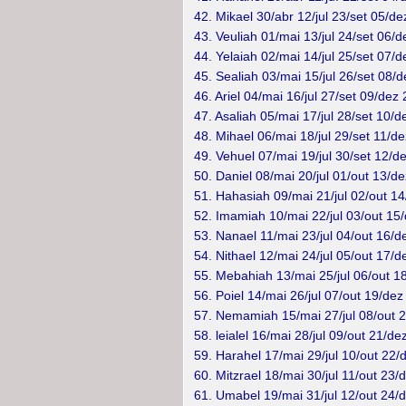
42. Mikael 30/abr 12/jul 23/set 05/de
43. Veuliah 01/mai 13/jul 24/set 06/d
44. Yelaiah 02/mai 14/jul 25/set 07/d
45. Sealiah 03/mai 15/jul 26/set 08/d
46. Ariel 04/mai 16/jul 27/set 09/dez 
47. Asaliah 05/mai 17/jul 28/set 10/d
48. Mihael 06/mai 18/jul 29/set 11/de
49. Vehuel 07/mai 19/jul 30/set 12/d
50. Daniel 08/mai 20/jul 01/out 13/de
51. Hahasiah 09/mai 21/jul 02/out 14
52. Imamiah 10/mai 22/jul 03/out 15/
53. Nanael 11/mai 23/jul 04/out 16/d
54. Nithael 12/mai 24/jul 05/out 17/d
55. Mebahiah 13/mai 25/jul 06/out 1
56. Poiel 14/mai 26/jul 07/out 19/de
57. Nemamiah 15/mai 27/jul 08/out 
58. leialel 16/mai 28/jul 09/out 21/d
59. Harahel 17/mai 29/jul 10/out 22/
60. Mitzrael 18/mai 30/jul 11/out 23
61. Umabel 19/mai 31/jul 12/out 24/