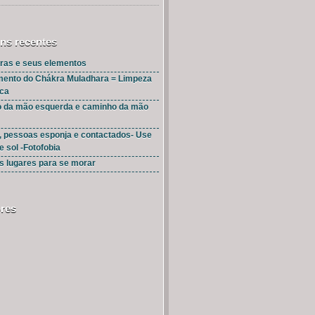
ns recentes
ras e seus elementos
mento do Chákra Muladhara = Limpeza
ica
 da mão esquerda e caminho da mão
, pessoas esponja e contactados- Use
e sol -Fotofobia
s lugares para se morar
res