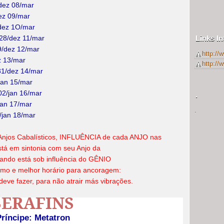
/dez 08/mar
ez 09/mar
/dez 1O/mar
Links I
28/dez 11/mar
9/dez 12/mar
http://
z 13/mar
http:/
31/dez 14/mar
jan 15/mar
02/jan 16/mar
.
jan 17/mar
.
/jan 18/mar
jos Cabalísticos, INFLUÊNCIA de cada ANJO nas
stá em sintonia com seu Anjo da
uando está sob influência do GÊNIO
mo e melhor horário para ancoragem:
deve fazer, para não atrair más vibrações.
SERAFINS
Príncipe: Metatron