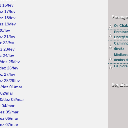
z 16/fev
ez 17/fev
Postage
ez 18/fev
ez 19/fev
Os Chák
20/fev
Enraiza
ez 21/fev
Energét
z 22/fev
Caminho
direita
ez 23/fev
Médiuns
z 24/fev
óculos d
/dez 25/fev
Os piore
dez 26/fev
ez 27/fev
ez 28/29fev
Seguido
8/dez 01/mar
z 02/mar
20/dez 03/mar
ez 04/mar
dez 05/mar
/dez 06/mar
dez 07/mar