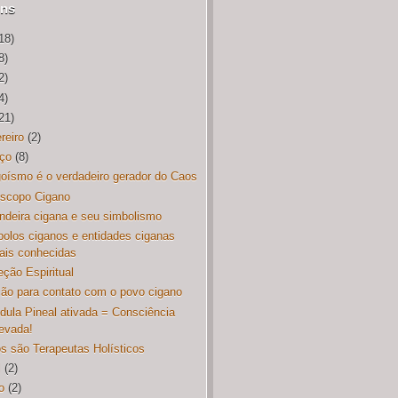
ens
18)
8)
2)
4)
21)
reiro
(2)
ço
(8)
oísmo é o verdadeiro gerador do Caos
scopo Cigano
ndeira cigana e seu simbolismo
olos ciganos e entidades ciganas
ais conhecidas
eção Espiritual
ão para contato com o povo cigano
dula Pineal ativada = Consciência
levada!
s são Terapeutas Holísticos
l
(2)
o
(2)