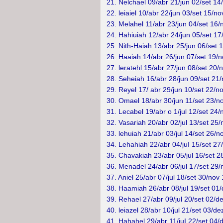
21. Nelchael 09/abr 21/jun 02/set 14
22. leiaiel 10/abr 22/jun 03/set 15/no
23. Melahel 11/abr 23/jun 04/set 16/
24. Hahiuiah 12/abr 24/jun 05/set 17
25. Nith-Haiah 13/abr 25/jun 06/set 
26. Haaiah 14/abr 26/jun 07/set 19/n
27. leratehl 15/abr 27/jun 08/set 20/
28. Seheiah 16/abr 28/jun 09/set 21/
29. Reyel 17/ abr 29/jun 10/set 22/n
30. Omael 18/abr 30/jun 11/set 23/no
31. Lecabel 19/abr o 1/jul 12/set 24/
32. Vasariah 20/abr 02/jul 13/set 25/
33. lehuiah 21/abr 03/jul 14/set 26/n
34. Lehahiah 22/abr 04/juI 15/set 27
35. Chavakiah 23/abr 05/jul 16/set 2
36. Menadel 24/abr 06/jul 17/set 29/
37. Aniel 25/abr 07/jul 18/set 30/nov 
38. Haamiah 26/abr 08/jul 19/set 01/
39. Rehael 27/abr 09/jul 20/set 02/d
40. leiazel 28/abr 10/jul 21/set 03/de
41. Hahahel 29/abr 11/juI 22/set 04/