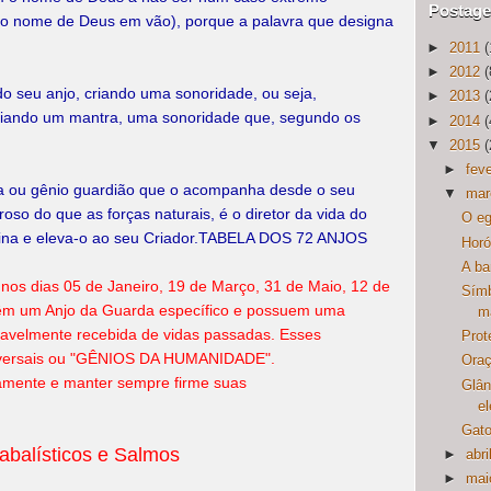
Postag
o nome de Deus em vão), porque a palavra que designa
►
2011
(
►
2012
(
 seu anjo, criando uma sonoridade, ou seja,
►
2013
(
riando um mantra, uma sonoridade que, segundo os
►
2014
(
▼
2015
(
►
feve
 ou gênio guardião que o acompanha desde o seu
▼
mar
so do que as forças naturais, é o diretor da vida do
O eg
ina e eleva-o ao seu Criador.TABELA DOS 72 ANJOS
Horó
A ba
os dias 05 de Janeiro, 19 de Março, 31 de Maio, 12 de
Símb
têm um Anjo da Guarda específico e possuem uma
m
ovavelmente recebida de vidas passadas. Esses
Prot
niversais ou "GÊNIOS DA HUMANIDADE".
Oraç
vamente e manter sempre firme suas
Glân
e
Gato
abalísticos e Salmos
►
abri
►
mai