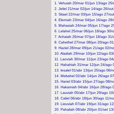
1.
Vehuiah 20/mar 01/jun 13/ago 25/
2. Jeliel 21/mar 02/jun 14/ago 26/out
3. Sitael 22/mar 03/jun 15/ago 27/out
4. Elemiah 23/mar 04/jun 16/ago 28/
5. Mahasiah 24/mar 05/jun 17/ago 29
6. Lelahel 25/mar 06/jun 18/ago 30/o
7. Achaiah 26/mar 07/jun 18/ago 31/
8. Cahethel 27/mar 08/jun 20/ago 01
9. Haziel 28/mar 09/jun 21/ago 02/no
10. Aladiah 29/mar 10/jun 22/ago 03
11. Laoviah 30/mar 11/jun 23/ago 04
12. Hahahiah 31/mar 12/jun 24/ago 
13. lesalel 01/abr 13/jun 25/ago 06/n
14. Mebahel 02/abr 14/jun 26/ago 07
15. Hariel 03/abr 15/jun 27/ago 08/n
16. Hakamiah 04/abr 16/jun 28/ago 0
17. Lauviah 05/abr 17/jun 29/ago 10
18. Caliel 06/abr 18/jun 30/ago 11/no
19. Lieuviah 07/abr 19/jun 31/ago 12
20. Pahaliah 08/abr 20/jun 01/set 13