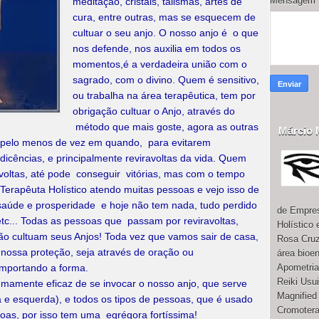
Mensagem
meditação, cristais, talismãs, artes de
cura, entre outras, mas se esquecem de
cultuar o seu anjo. O nosso anjo é o que
nos defende, nos auxilia em todos os
momentos,é a verdadeira união com o
sagrado, com o divino. Quem é sensitivo,
ou trabalha na área terapêutica, tem por
obrigação cultuar o Anjo, através do
método que mais goste, agora as outras
Márcio 
 pelo menos de vez em quando, para evitarem
dicências, e principalmente reviravoltas da vida. Quem
iravoltas, até pode conseguir vitórias, mas com o tempo
erapêuta Holístico atendo muitas pessoas e vejo isso de
saúde e prosperidade e hoje não tem nada, tudo perdido
de Empres
etc... Todas as pessoas que passam por reviravoltas,
Holístico
o cultuam seus Anjos! Toda vez que vamos sair de casa,
Rosa Cruz
nossa proteção, seja através de oração ou
área bioe
Apometria
 importando a forma.
Reiki Usu
remamente eficaz de se invocar o nosso anjo, que serve
Magnified
ita e esquerda), e todos os tipos de pessoas, que é usado
Cromotera
oas, por isso tem uma egrégora fortíssima!