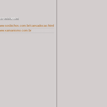
nteressantes
www.sosbichos.com.br/caesadocao.html
/www.xamanismo.com.br