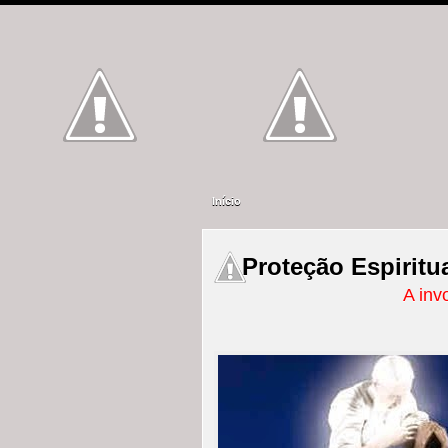
Início
Proteção Espiritu
A inv