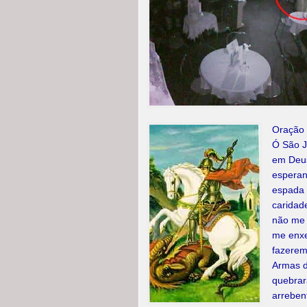
Oração 
Ó São J
em Deus
esperan
espada 
caridad
não me 
me enx
fazerem
Armas d
quebrar
arreben