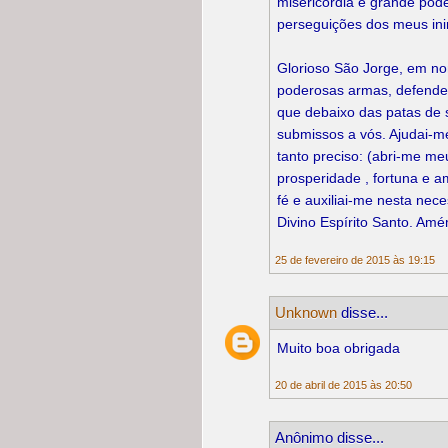
misericórdia e grande pod
perseguições dos meus ini
Glorioso São Jorge, em n
poderosas armas, defende
que debaixo das patas de s
submissos a vós. Ajudai-m
tanto preciso: (abri-me m
prosperidade , fortuna e 
fé e auxiliai-me nesta nec
Divino Espírito Santo. Amé
25 de fevereiro de 2015 às 19:15
Unknown
disse...
Muito boa obrigada
20 de abril de 2015 às 20:50
Anônimo disse...