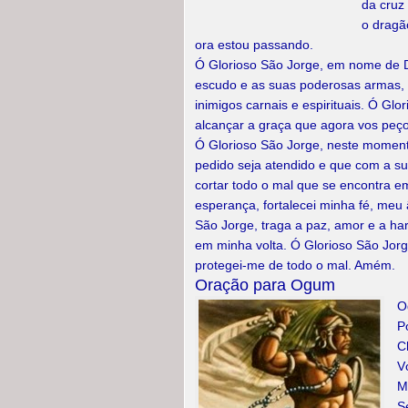
da cruz
o dragã
ora estou passando.
Ó Glorioso São Jorge, em nome de 
escudo e as suas poderosas armas,
inimigos carnais e espirituais. Ó Gl
alcançar a graça que agora vos peço
Ó Glorioso São Jorge, neste momento
pedido seja atendido e que com a su
cortar todo o mal que se encontra 
esperança, fortalecei minha fé, meu
São Jorge, traga a paz, amor e a ha
em minha volta. Ó Glorioso São Jorg
protegei-me de todo o mal. Amém.
Oração para Ogum
O
P
C
V
M
S