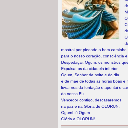
d
M
O
C
d
O
d
mostrai por piedade o bom caminho
para o nosso coração, consciência e 
Despedaçai, Ogum, os monstros que
Expulsai-os da cidadela inferior.
Ogum, Senhor da noite e do dia
e de mãe de todas as horas boas e 
livrai-nos da tentação e apontai o c
do nosso Eu.
Vencedor contigo, descasaremos
na paz e na Glória de OLORUN.
Ogumhiê Ogum
Glória a OLORUN!