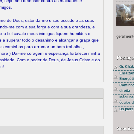
er, seja meu defensor contra as maldades e
migos.
ome de Deus, estenda-me o seu escudo e as suas
ndo-me com a sua força e com a sua grandeza, e
eu fiel cavalo meus inimigos fiquem humildes e
geralment
e a superar todo o desanimo e alcançar a graça que
eus caminhos para arrumar un bom trabalho ,
amore ) Dai-me coragem e esperança fortalecei minha
Postage
essidade. Com o poder de Deus, de Jesus Cristo e do
m!
Os Chák
Enraiza
Energét
Caminho
direita
Médiuns
óculos d
Os piore
Seguido