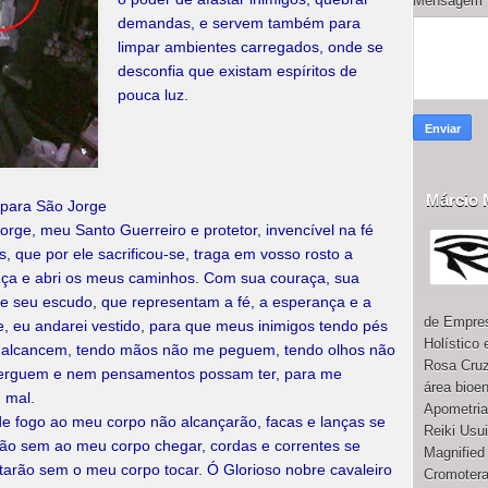
Mensagem
demandas, e servem também para
limpar ambientes carregados, onde se
desconfia que existam espíritos de
pouca luz.
Márcio 
para São Jorge
orge, meu Santo Guerreiro e protetor, invencível na fé
, que por ele sacrificou-se, traga em vosso rosto a
ça e abri os meus caminhos. Com sua couraça, sua
e seu escudo, que representam a fé, a esperança e a
de Empres
e, eu andarei vestido, para que meus inimigos tendo pés
Holístico
alcancem, tendo mãos não me peguem, tendo olhos não
Rosa Cruz
erguem e nem pensamentos possam ter, para me
área bioe
 mal.
Apometria
e fogo ao meu corpo não alcançarão, facas e lanças se
Reiki Usu
ão sem ao meu corpo chegar, cordas e correntes se
Magnified
tarão sem o meu corpo tocar. Ó Glorioso nobre cavaleiro
Cromotera