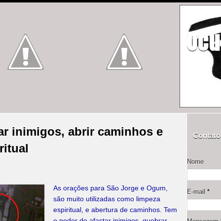
Ocu
ar inimigos, abrir caminhos e
Contato
ritual
Nome
As orações para São Jorge e Ogum,
E-mail
*
são muito utilizadas como limpeza
espiritual, e abertura de caminhos. Tem
o poder de afastar inimigos, quebrar