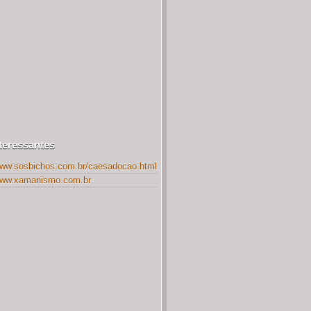
nteressantes
www.sosbichos.com.br/caesadocao.html
/www.xamanismo.com.br