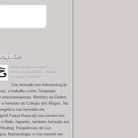
*
Magalhães
MÁRCIO MAGALHÃES
BELO HORIZONTE, MINAS
GERAIS, BRAZIL
Sou formado em Administração
as, e trabalho como Terapeuta
 e massoterapeuta. Membro da Ordem
 e membro do Colégio dos Magos. Na
nergética sou formado em
(prof.Faiçal Baracat) sou mestre em
i e Reiki Japonês, também formado em
 Healing, Frequências de Luz,
pia, Numerologia, e sou mestre em