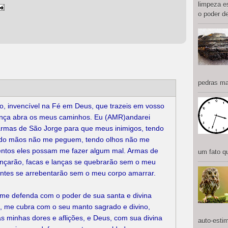
limpeza e
o poder de
pedras mai
o, invencível na Fé em Deus, que trazeis em vosso
iança abra os meus caminhos. Eu (AMR)andarei
armas de São Jorge para que meus inimigos, tendo
ndo mãos não me peguem, tendo olhos não me
tos eles possam me fazer algum mal. Armas de
um fato qu
nçarão, facas e lanças se quebrarão sem o meu
rentes se arrebentarão sem o meu corpo amarrar.
e me defenda com o poder de sua santa e divina
, me cubra com o seu manto sagrado e divino,
 minhas dores e aflições, e Deus, com sua divina
auto-estim