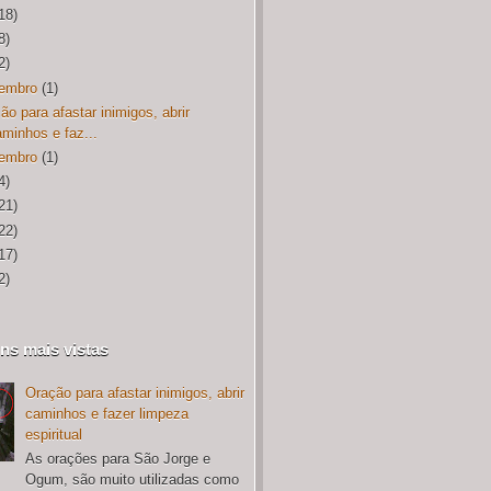
18)
8)
2)
embro
(1)
ão para afastar inimigos, abrir
aminhos e faz...
embro
(1)
4)
21)
22)
17)
2)
ns mais vistas
Oração para afastar inimigos, abrir
caminhos e fazer limpeza
espiritual
As orações para São Jorge e
Ogum, são muito utilizadas como