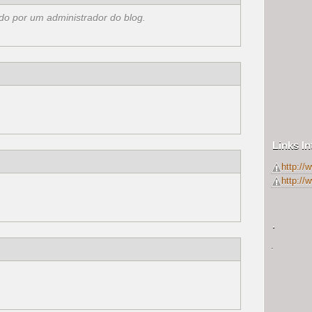
do por um administrador do blog.
Links I
http://
http:/
.
.