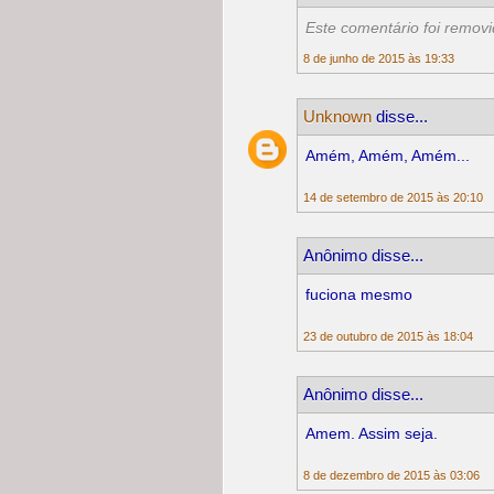
Este comentário foi removi
8 de junho de 2015 às 19:33
Unknown
disse...
Amém, Amém, Amém...
14 de setembro de 2015 às 20:10
Anônimo disse...
fuciona mesmo
23 de outubro de 2015 às 18:04
Anônimo disse...
Amem. Assim seja.
8 de dezembro de 2015 às 03:06