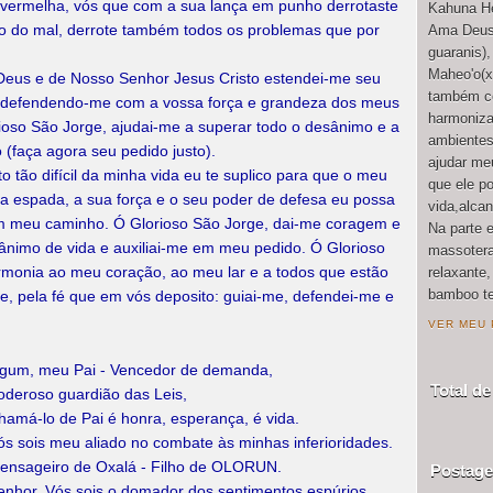
 vermelha, vós que com a sua lança em punho derrotaste
Kahuna He
o do mal, derrote também todos os problemas que por
Ama Deus(
guaranis)
Maheo'o(x
Deus e de Nosso Senhor Jesus Cristo estendei-me seu
também co
 defendendo-me com a vossa força e grandeza dos meus
harmoniza
orioso São Jorge, ajudai-me a superar todo o desânimo e a
ambientes
 (faça agora seu pedido justo).
ajudar meu
 tão difícil da minha vida eu te suplico para que o meu
que ele p
a espada, a sua força e o seu poder de defesa eu possa
vida,alca
em meu caminho. Ó Glorioso São Jorge, dai-me coragem e
Na parte 
 ânimo de vida e auxiliai-me em meu pedido. Ó Glorioso
massotera
rmonia ao meu coração, ao meu lar e a todos que estão
relaxante
bamboo te
e, pela fé que em vós deposito: guiai-me, defendei-me e
VER MEU 
gum, meu Pai - Vencedor de demanda,
Total de
oderoso guardião das Leis,
hamá-lo de Pai é honra, esperança, é vida.
ós sois meu aliado no combate às minhas inferioridades.
ensageiro de Oxalá - Filho de OLORUN.
Postag
enhor, Vós sois o domador dos sentimentos espúrios,