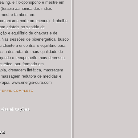
aling, e Ho'oponopono e mestre em
terapia xamânica dos índios
, mestre também em
amanismo norte americano). Trabalho
m cristais no sentido de
ção e equilíbrio de chakras e de
.Nas sessões de bioenergética, busco
 cliente a encontrar o equilíbrio para
ossa desfrutar de mais qualidade de
nçando a recuperação mais depressa.
estética, sou formado em
pia, drenagem linfática, massagem
, massagem redutora de medidas e
rapia. www.energia-cura.com
PERFIL COMPLETO
 visualizações
ens