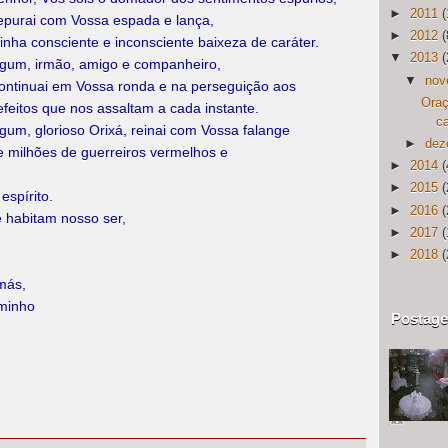
►
2011
(
epurai com Vossa espada e lança,
►
2012
(
inha consciente e inconsciente baixeza de caráter.
▼
2013
(
gum, irmão, amigo e companheiro,
▼
nov
ontinuai em Vossa ronda e na perseguição aos
Oraç
efeitos que nos assaltam a cada instante.
c
gum, glorioso Orixá, reinai com Vossa falange
►
dez
e milhões de guerreiros vermelhos e
►
2014
(
►
2015
(
espírito.
►
2016
(
 habitam nosso ser,
►
2017
(
►
2018
(
más,
aminho
Postage