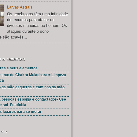
Larvas Astrais
Os tenebrosos têm uma infinidade
de recursos para atacar de
diversas maneiras ao homem: Os
ataques durante o sono
e são através...
ns recentes
ras e seus elementos
mento do Chákra Muladhara = Limpeza
ica
 da mão esquerda e caminho da mão
, pessoas esponja e contactados- Use
e sol -Fotofobia
s lugares para se morar
res